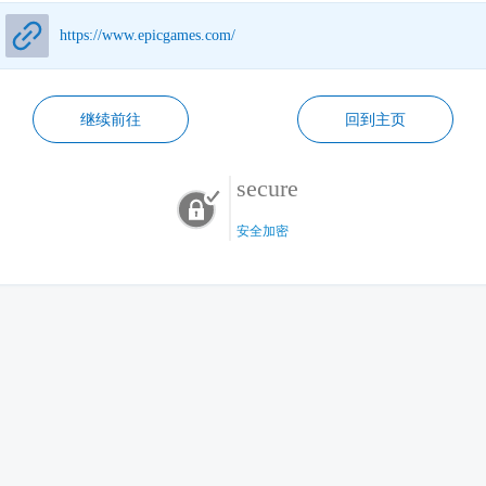
https://www.epicgames.com/
继续前往
回到主页
secure
安全加密