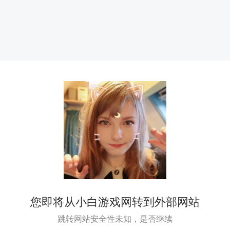
您即将从小白游戏网转到外部网站
跳转网站安全性未知，是否继续