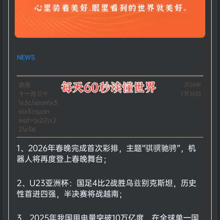
NEWS
农历
​2026年
十一月三十
1月18日
\x3c/span\x3
e\x3cspan
leaf=\x22\x2
2\x3e
1、2026年春晚完成首次彩排，主题“骐骥驰骋”，机
器人将再度登上春晚舞台；
2、U23亚洲杯：国足4比2战胜乌兹别克斯坦，历史
性首进四强，半决赛将战越南；
3、2025年我国用电量突破10万亿度，在全球单一国