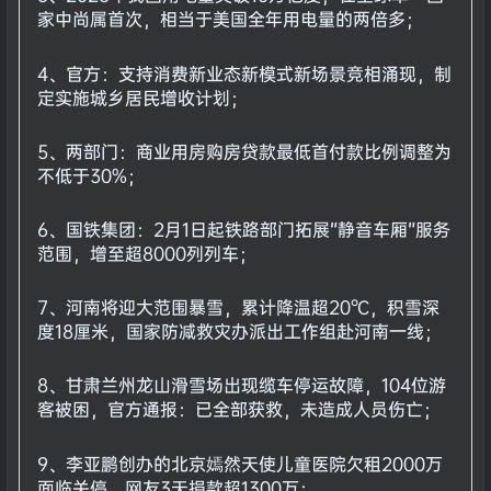
家中尚属首次，相当于美国全年用电量的两倍多；
4、官方：支持消费新业态新模式新场景竞相涌现，制
定实施城乡居民增收计划；
5、两部门：商业用房购房贷款最低首付款比例调整为
不低于30%；
6、国铁集团：2月1日起铁路部门拓展“静音车厢”服务
范围，增至超8000列列车；
7、河南将迎大范围暴雪，累计降温超20℃，积雪深
度18厘米，国家防减救灾办派出工作组赴河南一线；
8、甘肃兰州龙山滑雪场出现缆车停运故障，104位游
客被困，官方通报：已全部获救，未造成人员伤亡；
9、李亚鹏创办的北京嫣然天使儿童医院欠租2000万
面临关停，网友3天捐款超1300万；