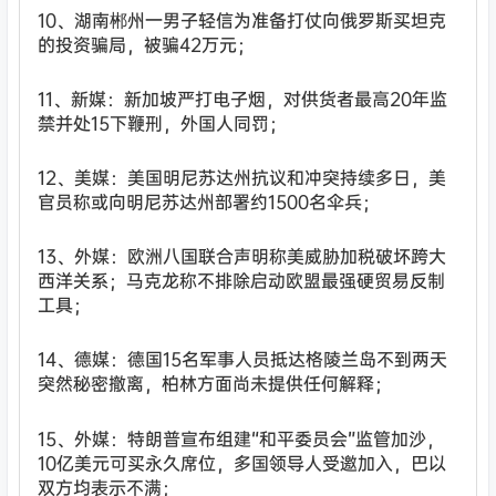
10、湖南郴州一男子轻信为准备打仗向俄罗斯买坦克
的投资骗局，被骗42万元；
11、新媒：新加坡严打电子烟，对供货者最高20年监
禁并处15下鞭刑，外国人同罚；
12、美媒：美国明尼苏达州抗议和冲突持续多日，美
官员称或向明尼苏达州部署约1500名伞兵；
13、外媒：欧洲八国联合声明称美威胁加税破坏跨大
西洋关系；马克龙称不排除启动欧盟最强硬贸易反制
工具；
14、德媒：德国15名军事人员抵达格陵兰岛不到两天
突然秘密撤离，柏林方面尚未提供任何解释；
15、外媒：特朗普宣布组建“和平委员会”监管加沙，
10亿美元可买永久席位，多国领导人受邀加入，巴以
双方均表示不满；