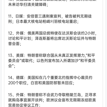
未来访华扫清关键障碍；
11、日媒：安倍晋三遇刺案宣判，被告被判无期徒
刑；日本最大核电站柏崎刈羽核电站重启；
12、外媒：俄美两国总统特使在达沃斯会谈约2小时，
讨论和平计划；泽连斯基将出席达沃斯论坛并与特朗
普会面；
13、美媒：特朗普称联合国从未真正发挥潜力,“和平
委员会”或取代；以色列宣布加入所谓加沙“和平委员
会”；
14、德媒：美国拟在几个重要北约指挥中心裁员约
200个职位，白宫和美国防部暂未回应；
15、外媒：特朗普称不会武力夺取格陵兰岛，正寻求
就购岛事宜展开谈判；欧洲议会宣布无限期冻结欧美
贸易协定审议工作；