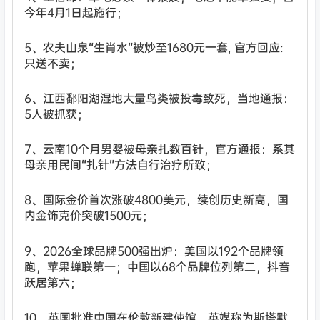
今年4月1日起施行；
5、农夫山泉“生肖水”被炒至1680元一套, 官方回应:
只送不卖；
6、江西鄱阳湖湿地大量鸟类被投毒致死，当地通报：
5人被抓获；
7、云南10个月男婴被母亲扎数百针，官方通报：系其
母亲用民间“扎针”方法自行治疗所致；
8、国际金价首次涨破4800美元，续创历史新高，国
内金饰克价突破1500元；
9、2026全球品牌500强出炉：美国以192个品牌领
跑，苹果蝉联第一；中国以68个品牌位列第二，抖音
跃居第六；
10、英国批准中国在伦敦新建使馆，英媒称为斯塔默