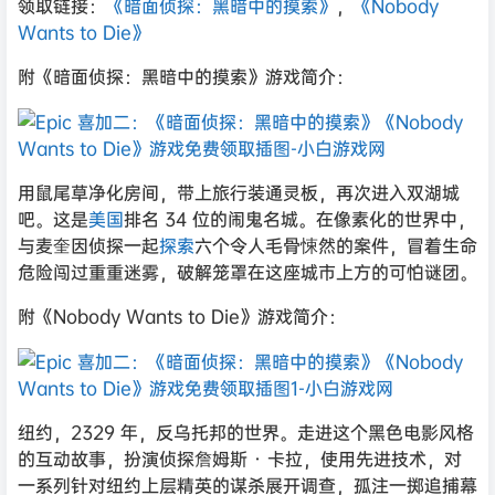
领取链接：
《暗面侦探：黑暗中的摸索》
，
《Nobody
Wants to Die》
附《暗面侦探：黑暗中的摸索》游戏简介：
用鼠尾草净化房间，带上旅行装通灵板，再次进入双湖城
吧。这是
美国
排名 34 位的闹鬼名城。在像素化的世界中，
与麦奎因侦探一起
探索
六个令人毛骨悚然的案件，冒着生命
危险闯过重重迷雾，破解笼罩在这座城市上方的可怕谜团。
附《Nobody Wants to Die》游戏简介：
纽约，2329 年，反乌托邦的世界。走进这个黑色电影风格
的互动故事，扮演侦探詹姆斯 · 卡拉，使用先进技术，对
一系列针对纽约上层精英的谋杀展开调查，孤注一掷追捕幕