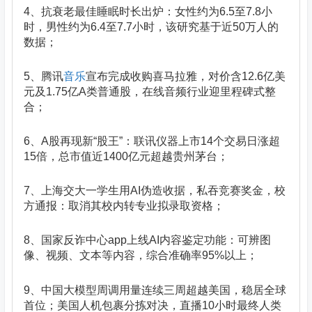
4、抗衰老最佳睡眠时长出炉：女性约为6.5至7.8小
时，男性约为6.4至7.7小时，该研究基于近50万人的
数据；
5、腾讯
音乐
宣布完成收购喜马拉雅，对价含12.6亿美
元及1.75亿A类普通股，在线音频行业迎里程碑式整
合；
6、A股再现新“股王”：联讯仪器上市14个交易日涨超
15倍，总市值近1400亿元超越贵州茅台；
7、上海交大一学生用AI伪造收据，私吞竞赛奖金，校
方通报：取消其校内转专业拟录取资格；
8、国家反诈中心app上线AI内容鉴定功能：可辨图
像、视频、文本等内容，综合准确率95%以上；
9、中国大模型周调用量连续三周超越美国，稳居全球
首位；美国人机包裹分拣对决，直播10小时最终人类