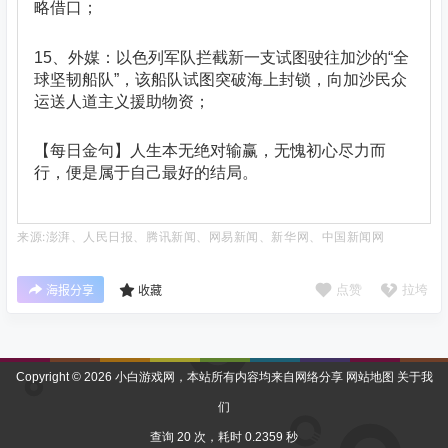
略借口；
15、外媒：以色列军队拦截新一支试图驶往加沙的“全
球坚韧船队”，该船队试图突破海上封锁，向加沙民众
运送人道主义援助物资；
【每日金句】人生本无绝对输赢，无愧初心尽力而
行，便是属于自己最好的结局。
来源:澎湃、人民日报、腾讯新闻、网易新闻、新华网、中国新闻网
点赞
拉垮
海报分享
收藏
Copyright © 2026
小白游戏网
，本站所有内容均来自网络分享
网站地图
关于我
们
查询 20 次，耗时 0.2359 秒