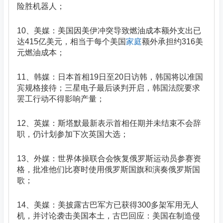
险胜机器人；
10、美媒：美国因美伊冲突导致燃油成本额外支出已
达415亿美元，相当于每个美国
家庭
额外承担约316美
元燃油成本；
11、韩媒：日本首相19日至20日访韩，韩国将以准国
宾规格接待；三星电子最后谈判开启，韩国法院要求
罢工行动不得影响产量；
12、英媒：斯塔默最新表示首相任期并未结束不会辞
职，仍计划参加下次英国大选；
13、外媒：世界体操联合会恢复俄罗斯运动员参赛资
格，批准他们比赛时使用俄罗斯国旗和演奏俄罗斯国
歌；
14、美媒：美披露古巴军方已获得300多架军用无人
机，并讨论袭击美国本土，古巴回应：美国在制造侵