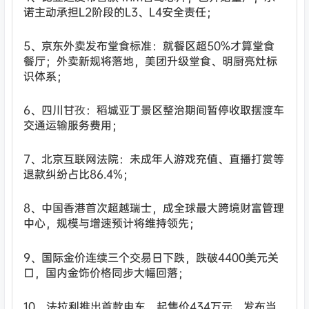
诺主动承担L2阶段的L3、L4安全责任；
5、京东外卖发布堂食标准：就餐区超50%才算堂食
餐厅；外卖新规将落地，美团升级堂食、明厨亮灶标
识体系；
6、四川甘孜：稻城亚丁景区整治期间暂停收取摆渡车
交通运输服务费用；
7、北京互联网法院：未成年人游戏充值、直播打赏等
退款纠纷占比86.4%；
8、中国香港首次超越瑞士，成全球最大跨境财富管理
中心，规模与增速预计将维持领先；
9、国际金价连续三个交易日下跌，跌破4400美元关
口，国内金饰价格同步大幅回落；
10、法拉利推出首款电车，起售价434万元，发布当