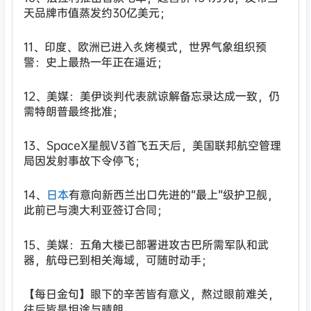
天品牌市值蒸发约30亿美元；
11、印度、欧洲已进入炙烤模式，世界气象组织预
警：史上最热一年正在逼近；
12、美媒：美伊谈判代表就谅解备忘录达成一致，仍
需特朗普最终批准；
13、SpaceX星舰V3首飞五天后，美国联邦航空管理
局因发射事故下令停飞；
14、
日本
有意向新西兰出口先进的“最上”级护卫舰，
此前已与澳大利亚签订合同；
15、美媒：五角大楼已部署进攻古巴所需军队和武
器，航母已到相关海域，可随时动手；
【每日金句】眼下的辛苦皆有意义，熬过眼前难关，
往后皆是坦途与晴朗。