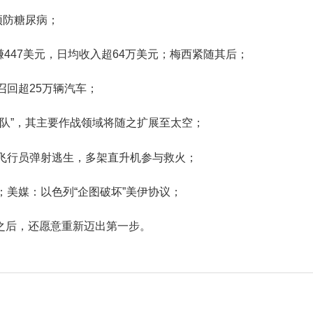
预防糖尿病；
447美元，日均收入超64万美元；梅西紧随其后；
召回超25万辆汽车；
卫队”，其主要作战领域将随之扩展至太空；
，飞行员弹射逃生，多架直升机参与救火；
；美媒：以色列“企图破坏”美伊协议；
之后，还愿意重新迈出第一步。