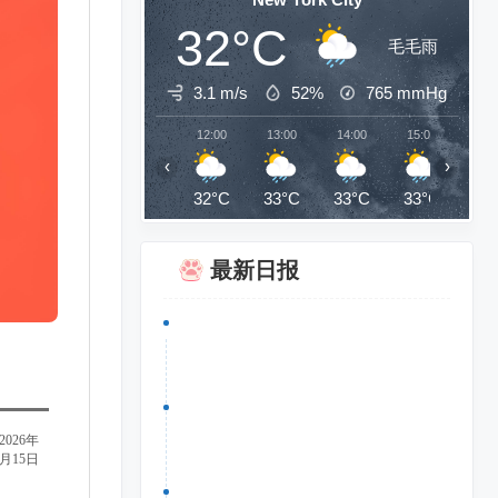
32°C
毛毛雨
3.1 m/s
52%
765
mmHg
12:00
13:00
14:00
15:00
16:
‹
›
32°C
33°C
33°C
33°C
32
最新日报
​2026年
6月15日