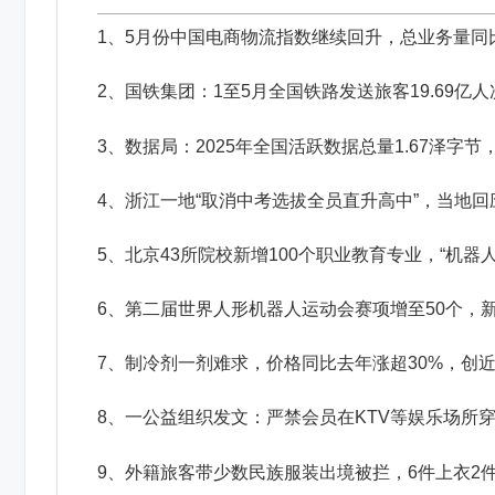
1、5月份中国电商物流指数继续回升，总业务量同
2、国铁集团：1至5月全国铁路发送旅客19.69亿
3、数据局：2025年全国活跃数据总量1.67泽字节，
4、浙江一地“取消中考选拔全员直升高中”，当地
5、北京43所院校新增100个职业教育专业，“机器
6、第二届世界人形机器人运动会赛项增至50个，
7、制冷剂一剂难求，价格同比去年涨超30%，创近
8、一公益组织发文：严禁会员在KTV等娱乐场所
9、外籍旅客带少数民族服装出境被拦，6件上衣2