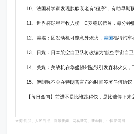
10、法国科学家发现胰腺衰老有“程序”，有助早期
11、世界杯球星年收入榜：C罗稳居榜首，每分钟赚
12、美媒：因发动机可能意外熄火，
美国
福特汽车
13、日媒：日本航空自卫队将改编为“航空宇宙自
14、美媒：美战机在华盛顿州坠毁引发森林火灾
15、伊朗称不会在特朗普宣布的时间签署任何协议
【每日金句】前进不是比谁跑得快，是比谁停下来
来源:澎湃、人民日报、腾讯新闻、网易新闻、新华网、中国新闻网