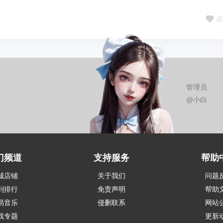
点
管理员
@小白
门频道
支持服务
帮助
城店铺
关于我们
问题
到排行
免责声明
帮助
易音乐
侵删联系
网站
戏专题
更新