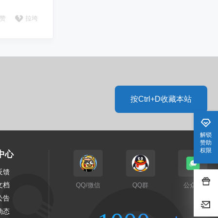
赞
拉垮
按Ctrl+D收藏本站
解锁
赞助
权限
中心
反馈
文档
QQ/微信
QQ群
公众号
公告
动态