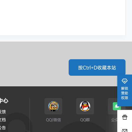
按Ctrl+D收藏本站
解锁
赞助
权限
中心
反馈
文档
QQ/微信
QQ群
公众号
公告