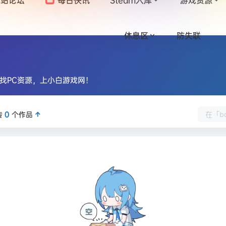
休息区
防失联
找PC资源，上小白游戏网！
传
0
个作品