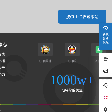
按Ctrl+D收藏本站
解锁
赞助
权限
中心
反馈
文档
QQ/微信
QQ群
公众号
公告
动态
1000w+
期待您的关注
们