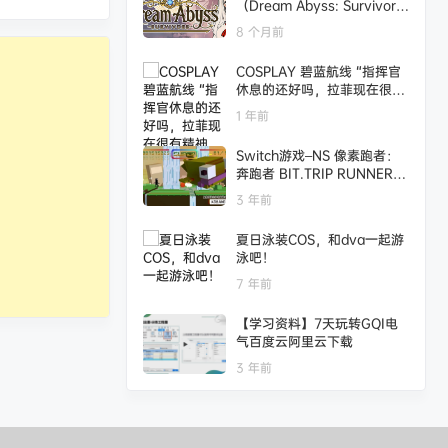
（Dream Abyss: Survivor
s）绿色版|百度云迅雷下载
8 个月前
COSPLAY 碧蓝航线 “指挥官
休息的还好吗，拉菲现在很有
精神…大概”💤@三無人型
1 年前
Switch游戏–NS 像素跑者：
奔跑者 BIT.TRIP RUNNER
[NSP],百度云下载
3 年前
夏日泳装COS，和dva一起游
泳吧！
7 年前
【学习资料】7天玩转GQI电
气百度云阿里云下载
3 年前