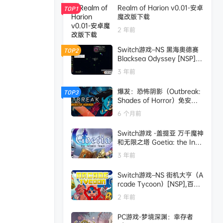
Realm of Harion v0.01-安卓
TOP1
魔改版下载
2 年前
Switch游戏–NS 黑海奥德赛
TOP2
Blacksea Odyssey [NSP],
百度云下载
3 年前
爆发：恐怖阴影（Outbreak:
TOP3
Shades of Horror）免安装
版下载
6 个月前
Switch游戏 -盖提亚 万千魔神
和无限之塔 Goetia: the Infin
ite Tower-百度网盘下载
3 年前
Switch游戏–NS 街机大亨（A
rcade Tycoon）[NSP],百度
云下载
2 年前
PC游戏-梦境深渊：幸存者