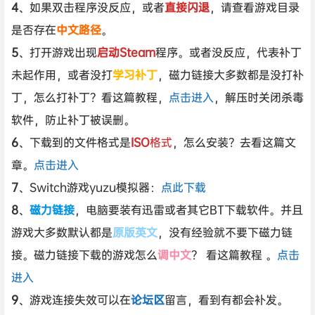
4
、如果双击程序没反应，或者
直接闪退
，请查看游戏目录
是否存在
中文路径
。
5
、打开游戏出现
启动Steam
程序。或者没反应，代表补丁
未起作用，或者没打
学习补丁
，磁力链接大多数都是没打补
丁，怎么打补丁？看这篇教程，
点击进入
，解压时关闭杀毒
软件，防止补丁被误删。
6
、下载到的文件格式是
ISO
格式
，怎么安装？去看这篇文
章。
点击进入
7
、Switch游戏yuzu模拟器：
点此下载
8
、
磁力链接
，电脑要装有迅雷或者其它BT下载软件。并且
游戏大多数默认都是
原版英文
，没有经验就不要下磁力链
接。磁力链接下载的游戏怎么
调中文
？ 看这篇教程 。
点击
进入
9
、游戏连接失效可以在
论坛区
留言，看到有都会补发。