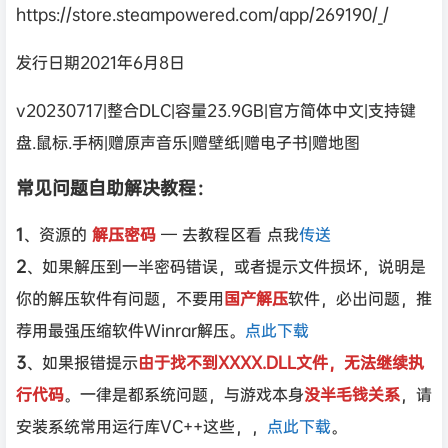
https://store.steampowered.com/app/269190/_/
发行日期2021年6月8日
v20230717|整合DLC|容量23.9GB|官方简体中文|支持键
盘.鼠标.手柄|赠原声音乐|赠壁纸|赠电子书|赠地图
常见问题自助解决教程：
1
、资源的
解压密码
— 去教程区看 点我
传送
2
、如果解压到一半密码错误，或者提示文件损坏，说明是
你的解压软件有问题，不要用
国产解压
软件，必出问题，推
荐用最强压缩软件Winrar解压。
点此下载
3
、如果报错提示
由于找不到XXXX.DLL文件，无法继续执
行代码
。一律是都系统问题，与游戏本身
没半毛钱关系
，请
安装系统常用运行库VC++这些，，
点此下载
。