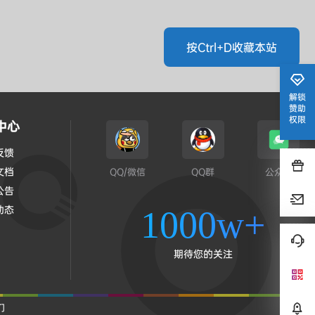
按Ctrl+D收藏本站
解锁
赞助
权限
中心
反馈
文档
QQ/微信
QQ群
公众号
公告
动态
1000w+
期待您的关注
们