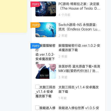
PC游戏-特斯拉之家：决定版
TOP1
（The House of Tesla: Defi
nitive Edition）绿色版|百度
4 个月前
云迅雷下载
Switch游戏–NS 永恒蔚蓝：
TOP2
流光（Endless Ocean: Lumi
nous）中文[XCI],百度云下载
2 年前
躲猫猫秘密行动.ver.1.0.2-安
TOP3
卓魔改版下载
2 年前
良医妙药 蓝光原盘下载+高清
MKV版/爱的代价(台) / 治愈
药师 / 灵异妙药 / 特别措施 /
3 年前
克罗利 2010 Extraordinary
Measures 23.3G
太鼓三國志_v1.1.4-安卓魔改
版下载
1 年前
我能进入修仙世界 v1.0.5-安