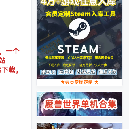
，一个
站
索下载，
★会员专属定制 ★