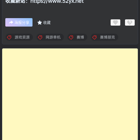
收藏新站：https://www.52yx.net
海报分享
收藏
游戏资源
网游单机
赛博
赛博朋克