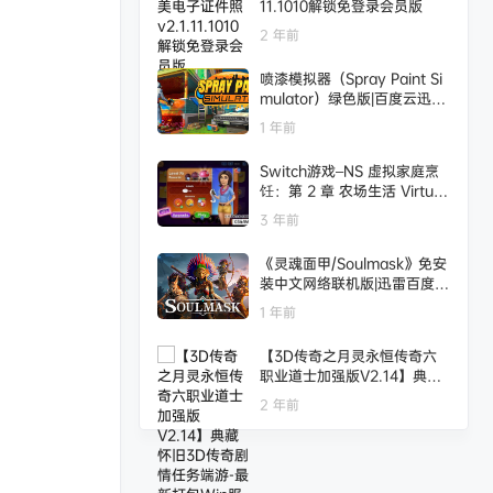
11.1010解锁免登录会员版
2 年前
喷漆模拟器（Spray Paint Si
mulator）绿色版|百度云迅雷
下载
1 年前
Switch游戏–NS 虚拟家庭烹
饪：第 2 章 农场生活 Virtual
Families Cook Off: Chapter
3 年前
2 – Farm Life 中文[NSP],百
度云下载
《灵魂面甲/Soulmask》免安
装中文网络联机版|迅雷百度云
下载
1 年前
【3D传奇之月灵永恒传奇六
职业道士加强版V2.14】典藏
怀旧3D传奇剧情任务端游-最
2 年前
新打包Win服务端源码视频架
设教程-外网搭建-配套GM工
具-单机-月灵永恒传奇六职业
道士加强版V2.14-完整PC客