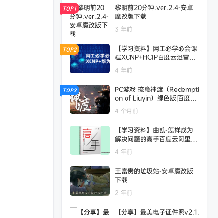
黎明前20分钟.ver.2.4-安卓
TOP1
魔改版下载
3 年前
【学习资料】网工必学必会课
TOP2
程XCNP+HCIP百度云迅雷下
载
4 年前
PC游戏 琉隐神渡（Redempti
TOP3
on of Liuyin）绿色版|百度云
迅雷下载
4 个月前
【学习资料】曲凯-怎样成为
解决问题的高手百度云阿里云
下载
4 年前
王富贵的垃圾站-安卓魔改版
下载
2 年前
【分享】最美电子证件照v2.1.