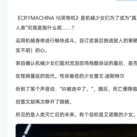
《CRYMACHINA 恸哭奇机》是机械少女们为了成为
人类”究竟是指什么呢……？
运用机械身体进行畅快战斗。自订武装后挑战敌人的策略
实不明）的心。
亲自确认机械少女们面对流泪悲鸣残酷命运的最后，是
在怪病蔓延的现代。性命垂危的少女蕾文‧迪斯特尔
听到了某个声音说：“妳被选中了。”，随后，死亡便降
但蕾文却再次睁开了眼睛。
所见的是人类灭亡后的未来。有个自称是艾诺雅的少女