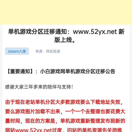
单机游戏分区迁移通知：www.52yx.net 新
版上线。
来源：
网友投递
steam入库
【重要通知】：小白游戏网单机游戏分区迁移公告
感谢大家三年多来的陪伴与支持！
由于现在老站单机分区大多数游戏要么下载地址失效，
要么游戏图片加载不出来，一个一个去整理也要花费大
量时间，现在的方案是，单机游戏重新整理发布到新的
网站www.52yx.net过度，旧站的单机资源先关闭维