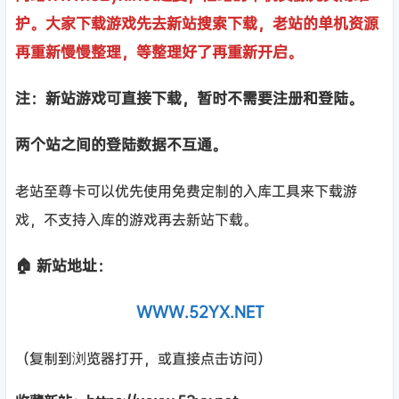
护。大家下载游戏先去新站搜索下载，老站的单机资源
再重新慢慢整理，等整理好了再重新开启。
注：新站游戏可直接下载，暂时不需要注册和登陆。
两个站之间的登陆数据不互通。
老站至尊卡可以优先使用免费定制的入库工具来下载游
戏，不支持入库的游戏再去新站下载。
🏠 新站地址：
WWW.52YX.NET
（复制到浏览器打开，或直接点击访问）