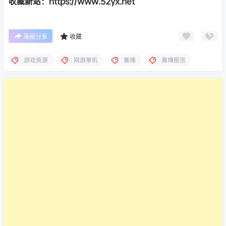
收藏新站：https://www.52yx.net
海报分享
收藏
游戏资源
网游单机
赛博
赛博朋克