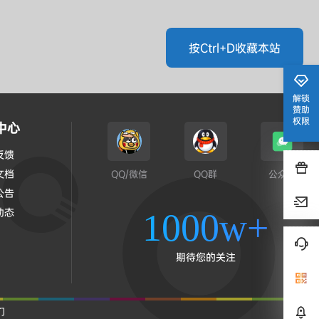
按Ctrl+D收藏本站
解锁
赞助
权限
中心
反馈
文档
QQ/微信
QQ群
公众号
公告
动态
1000w+
期待您的关注
们