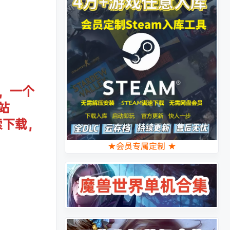
，一个
站
索下载，
★会员专属定制 ★