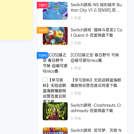
Switch游戏–NS 纽扣城市 Bu
TOP1
tton City V1.0.3[NSP],百度
云下载
3 年前
Switch游戏 -猫咪斗恶龙2 Ca
TOP2
t Quest II-百度网盘下载
2 年前
[COS]缘之空 春日野穹 穹妹
TOP3
@敲可爱哒nico酱
6 年前
【学习资料】无招店群蓝海群
爆款特训营百度云阿里下载
2 年前
Switch游戏 -Crashnauts Cr
ashnauts-百度网盘下载
3 年前
Switch游戏 -尼可梦：灭绝 N