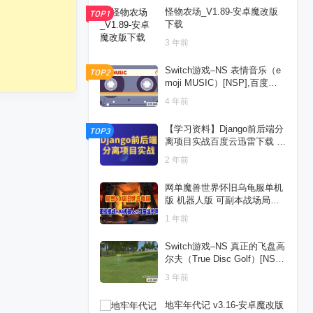
怪物农场_V1.89-安卓魔改版
TOP1
下载
3 年前
Switch游戏–NS 表情音乐（e
TOP2
moji MUSIC）[NSP],百度云
下载
4 年前
【学习资料】Django前后端分
TOP3
离项目实战百度云迅雷下载 –
百度,天翼,夸克网盘下载
2 年前
网单魔兽世界怀旧乌龟服单机
版 机器人版 可副本战场局域
外网 网游单机
1 年前
Switch游戏–NS 真正的飞盘高
尔夫（True Disc Golf）[NS
P],百度云下载
3 年前
地牢年代记 v3.16-安卓魔改版