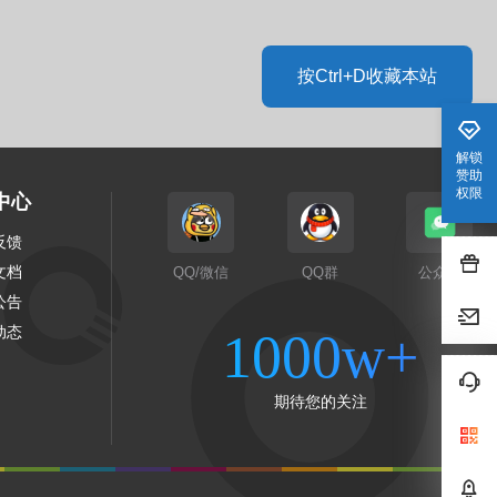
按Ctrl+D收藏本站
解锁
赞助
权限
中心
反馈
文档
QQ/微信
QQ群
公众号
公告
动态
1000w+
期待您的关注