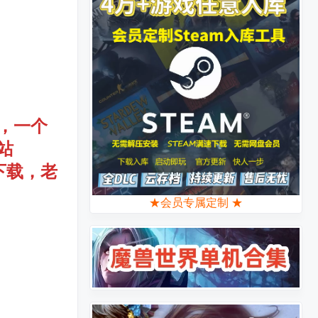
，一个
站
下载，老
★会员专属定制 ★