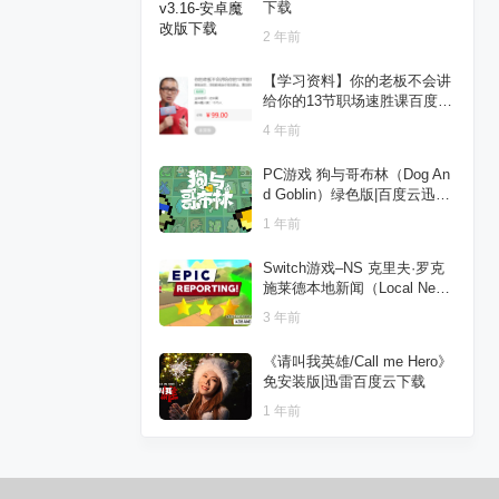
下载
2 年前
【学习资料】你的老板不会讲
给你的13节职场速胜课百度云
阿里云下载
4 年前
PC游戏 狗与哥布林（Dog An
d Goblin）绿色版|百度云迅雷
下载
1 年前
Switch游戏–NS 克里夫·罗克
施莱德本地新闻（Local News
with Cliff Rockslide）[NSP],
3 年前
百度云下载
《请叫我英雄/Call me Hero》
免安装版|迅雷百度云下载
1 年前