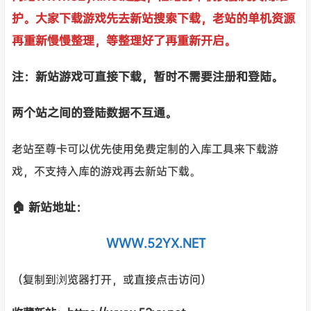
护。大家下载游戏先去新站搜索下载，老站的单机资源
再重新慢慢整理，等整理好了再重新开启。
注：新站游戏可直接下载，暂时不需要注册和登陆。
两个站之间的登陆数据不互通。
老站至尊卡可以优先使用免费定制的入库工具来下载游
戏，不支持入库的游戏再去新站下载。
🏠 新站地址：
WWW.52YX.NET
（复制到浏览器打开，或直接点击访问）