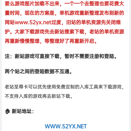
要么游戏图片加载不出来，一个一个去整理也要花费大
量时间，现在的方案是，单机游戏重新整理发布到新的
网站www.52yx.net过度，旧站的单机资源先关闭维
护。大家下载游戏先去新站搜索下载，老站的单机资源
再重新慢慢整理，等整理好了再重新开启。
注：新站游戏可直接下载，暂时不需要注册和登陆。
两个站之间的登陆数据不互通。
老站至尊卡可以优先使用免费定制的入库工具来下载游戏，
不支持入库的游戏再去新站下载。
🏠 新站地址：
WWW.52YX.NET