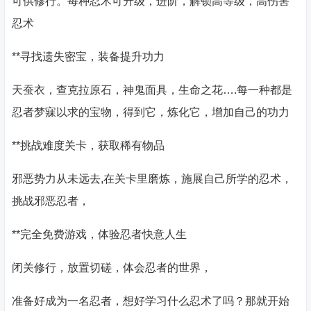
可供修行。每种忍术可升级，进阶，解锁高等级，高伤害
忍术
**寻找遗失密宝，装备提升功力
天蚕衣，查克拉原石，神鬼面具，生命之花….每一种都是
忍者梦寐以求的宝物，得到它，炼化它，增加自己的功力
**挑战难度关卡，获取稀有物品
邪恶势力从未远去,在关卡里磨炼，施展自己所学的忍术，
挑战邪恶忍者，
**完全免费游戏，体验忍者快意人生
闭关修行，放置切磋，体会忍者的世界，
准备好成为一名忍者，想好学习什么忍术了吗？那就开始