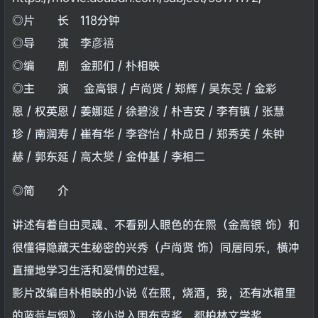
◎片 长 118分钟
◎导 演 李彦禧
◎编 剧 金那们 / 朴相映
◎主 演
金高银 / 卢尚贤 / 郑辉 / 吴东旻 / 金彩
恩 / 权英恩 / 姜娜延 / 徐碧浚 / 朴吉安 / 李有镇 / 张慧
珍 / 南润寿 / 崔有华 / 李容怡 / 朴成日 / 郑秀英 / 朱钟
赫 / 郭东延 / 高太燮 / 金仲基 / 李相二
◎简 介
讲述有着自由灵魂、不看别人眼色的在熙（金高银 饰）和
很懂得隐藏天生秘密的兴秀（卢尚贤 饰）同居同乐，横冲
直撞地学习生活和爱情的过程。
影片改编自朴相映的小说《在熙，烧酒，我，还有冰箱里
的蓝莓与烟》，该小说入围布克奖、都柏林文学奖。