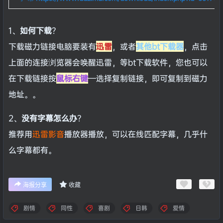
1、
如何下载
？
下载磁力链接电脑要装有
迅雷
，或者
其他bt下载器
，点击
上面的连接浏览器会唤醒迅雷，等bt下载软件，您也可以
在下载链接按
鼠标右键
—选择复制链接，即可复制到磁力
地址。。
2、
没有字幕怎么办
？
推荐用
迅雷影音
播放器播放，可以在线匹配字幕，几乎什
么字幕都有。
海报分享
收藏
剧情
同性
喜剧
日韩
爱情