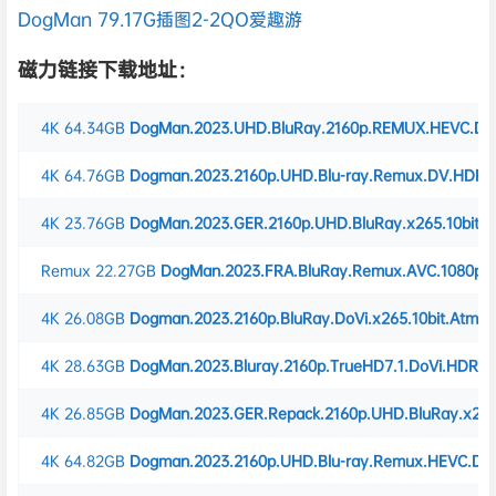
磁力链接下载地址：
4K
64.34GB
DogMan.2023.UHD.BluRay.2160p.REMUX.HEVC.Do
4K
64.76GB
Dogman.2023.2160p.UHD.Blu-ray.Remux.DV.HDR.H
4K
23.76GB
DogMan.2023.GER.2160p.UHD.BluRay.x265.10bit.
Remux
22.27GB
DogMan.2023.FRA.BluRay.Remux.AVC.1080p.
4K
26.08GB
Dogman.2023.2160p.BluRay.DoVi.x265.10bit.Atmo
4K
28.63GB
DogMan.2023.Bluray.2160p.TrueHD7.1.DoVi.HDR.x
4K
26.85GB
DogMan.2023.GER.Repack.2160p.UHD.BluRay.x265.
4K
64.82GB
Dogman.2023.2160p.UHD.Blu-ray.Remux.HEVC.DV.