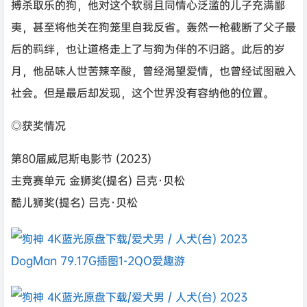
搏杀取乐的狗，他对这个软弱且同情心泛滥的儿子充满鄙
夷，甚至将他关在狗笼里自我反省。轰然一枪截断了父子最
后的羁绊，也让道格走上了与狗为伴的不归路。此后的岁
月，他品味人世苦辣辛酸，曾经渴望爱情，也曾经试图融入
社会。但是最后却发现，这个世界没有容纳他的位置。
◎获奖情况
第80届威尼斯电影节 (2023)
主竞赛单元 金狮奖(提名) 吕克·贝松
酷儿狮奖(提名) 吕克·贝松