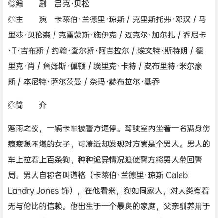
◎编 剧 吕克·贝松
◎主 演 卡莱伯·兰德里·琼斯 / 克里斯托弗·邓汉 / 马
里莎·贝伦森 / 克雷蒙斯·施伊克 / 迈克尔·加尔扎 / 乔尼卡
·T·吉布斯 / 约翰·查尔斯·阿吉拉尔 / 埃文特·斯特朗 / 德
里克·肖 / 詹姆斯·佩顿 / 埃里克·卡特 / 安布里特·米尔豪
斯 / 本尼特·萨尔茨曼 / 奈玛·赫布拉尔·基乔
◎简 介
落雨之夜，一辆卡车被警方逼停。驾驶室内坐着一名满身伤
痕疲惫不堪的女子，可凑近却发现对方竟是个男人。男人的
车上拉着上百条狗，种种诡异情况迫使警方将男人带回警
局。男人自称名叫道格（卡莱伯·兰德里·琼斯 Caleb
Landry Jones 饰），在他看来，狗如同家人，对人类有着
无与伦比的信赖。他出生于一个暴戾的家庭，父亲驯养用于