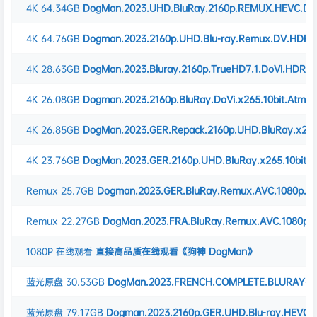
4K
64.34GB
DogMan.2023.UHD.BluRay.2160p.REMUX.HEVC.Do
4K
64.76GB
Dogman.2023.2160p.UHD.Blu-ray.Remux.DV.HDR.H
4K
28.63GB
DogMan.2023.Bluray.2160p.TrueHD7.1.DoVi.HDR.x
4K
26.08GB
Dogman.2023.2160p.BluRay.DoVi.x265.10bit.Atmo
4K
26.85GB
DogMan.2023.GER.Repack.2160p.UHD.BluRay.x265.
4K
23.76GB
DogMan.2023.GER.2160p.UHD.BluRay.x265.10bit.
Remux
25.7GB
Dogman.2023.GER.BluRay.Remux.AVC.1080p.A
Remux
22.27GB
DogMan.2023.FRA.BluRay.Remux.AVC.1080p.
1080P
在线观看
直接高品质在线观看《狗神 DogMan》
蓝光原盘
30.53GB
DogMan.2023.FRENCH.COMPLETE.BLURAY-4
蓝光原盘
79.17GB
Dogman.2023.2160p.GER.UHD.Blu-ray.HEVC.T