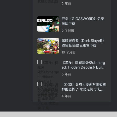
2 年前
巨剑（GIGASWORD）免安
装版下载
3 个月前
黑暗屠戮者（Dark SlayeR）
绿色版|百度云迅雷下载
10 个月前
《淹没：隐藏深处/Submerg
ed: Hidden Depths》Build.1
1670392|容量11GB|官方简体
3 年前
中文版
【COS】又有人要面对阴极真
神的恐怖了 永劫无间 宁红夜
龙之道@_千莫_
4 年前