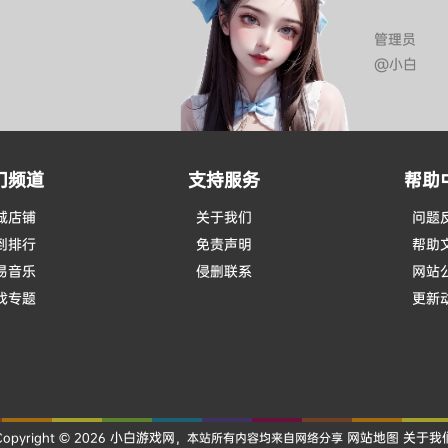
管理员
@小白
门频道
支持服务
帮助
城店铺
关于我们
问题
到排行
免责声明
帮助
易音乐
侵删联系
网站
戏专题
更新
小白游戏网
网站地图
关于我
Copyright © 2026
，本站所有内容均来自网络分享