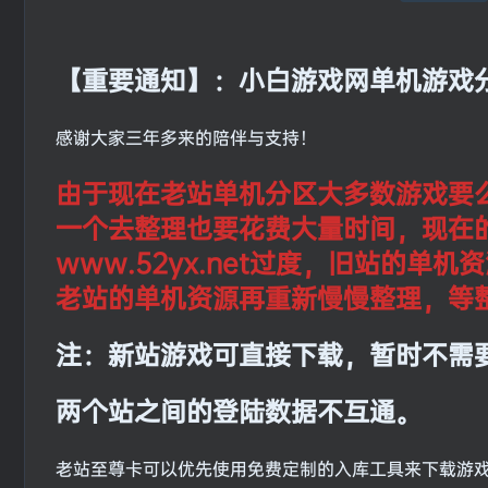
【重要通知】：小白游戏网单机游戏
感谢大家三年多来的陪伴与支持！
由于现在老站单机分区大多数游戏要
一个去整理也要花费大量时间，现在
www.52yx.net过度，旧站的
老站的单机资源再重新慢慢整理，等
注：新站游戏可直接下载，暂时不需
两个站之间的登陆数据不互通。
老站至尊卡可以优先使用免费定制的入库工具来下载游