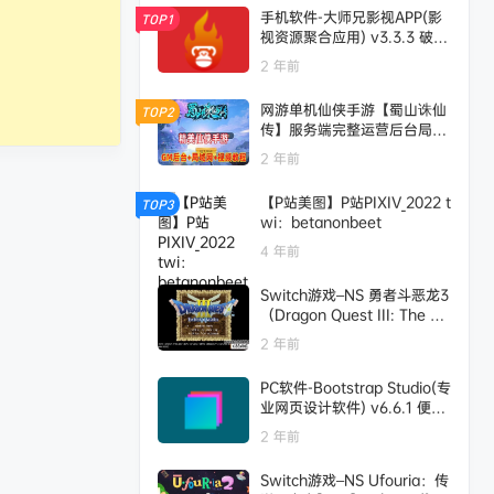
手机软件-大师兄影视APP(影
TOP1
视资源聚合应用) v3.3.3 破解
版-蓝奏云下载
2 年前
网游单机仙侠手游【蜀山诛仙
TOP2
传】服务端完整运营后台局域
网 网单
2 年前
【P站美图】P站PIXIV_2022 t
TOP3
wi：betanonbeet
4 年前
Switch游戏–NS 勇者斗恶龙3
（Dragon Quest III: The Se
eds of Salvation）中文[NS
2 年前
P],百度云下载
PC软件-Bootstrap Studio(专
业网页设计软件) v6.6.1 便携
版-多网盘下载
2 年前
Switch游戏–NS Ufouria：传