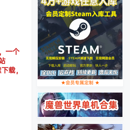
，一个
站
索下载，
★会员专属定制 ★