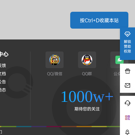
按Ctrl+D收藏本站
解锁
赞助
权限
中心
反馈
文档
QQ/微信
QQ群
公众号
公告
动态
1000w+
期待您的关注
们