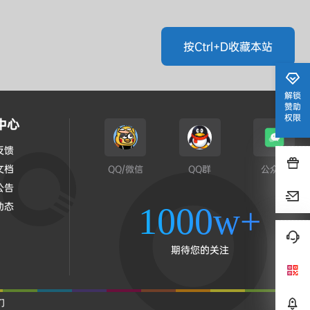
按Ctrl+D收藏本站
解锁
赞助
权限
中心
反馈
文档
QQ/微信
QQ群
公众号
公告
动态
1000w+
期待您的关注
们