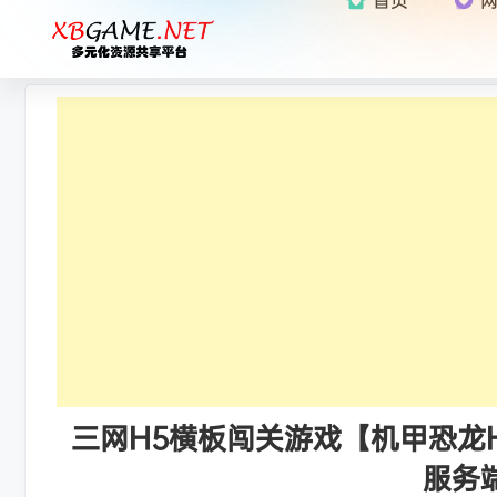
三网H5横板闯关游戏【机甲恐龙H5
服务