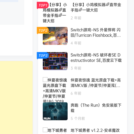
【分享】小鸡模拟器🌈直带金
TOP1
手指🌈一键大招
2 年前
Switch游戏–NS 外星悍将 闪
TOP2
回/Turrican Flashback,百度
云下载
4 年前
Switch游戏–NS 破坏者SE D
TOP3
estructivator SE,百度云下载
3 年前
仲夏夜惊魂 蓝光原盘下载+高
清MKV版 /仲夏节/仲夏魇(台)
2019 Midsommar 36.9G
6 年前
奔跑（The Run）免安装版下
载
5 个月前
地下城勇者 v1.2.2-安卓魔改