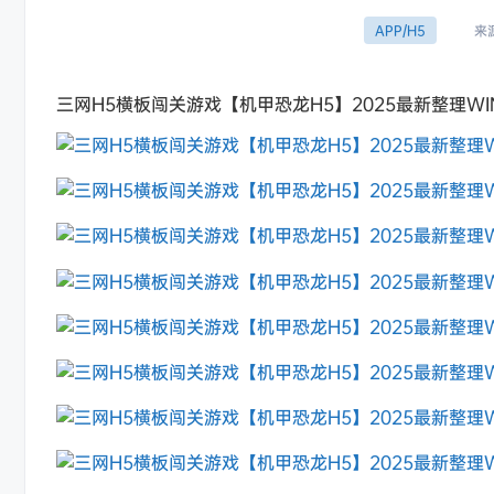
来
APP/H5
三网H5横板闯关游戏【机甲恐龙H5】2025最新整理WI