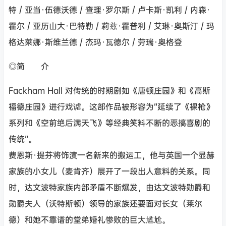
特 / 亚当·伍德沃德 / 查理·罗尔斯 / 卢卡斯·凯利 / 内森·
霍尔 / 亚历山大·巴特勒 / 莉兹·霍普利 / 艾琳·奥斯汀 / 玛
格达莱娜·斯维兰德 / 杰玛·瓦德尔 / 劳瑞·奥格登
◎简 介
Fackham Hall 对传统的时期剧如《唐顿庄园》和《高斯
福德庄园》进行戏谑。这部作品被形容为“延续了《裸枪》
系列和《空前绝后满天飞》等经典笑料不断的恶搞喜剧的
传统”。
费恩斯·提芬将饰演一名新来的搬运工，他与英国一个显赫
家族的小女儿（麦肯齐）展开了一段出人意料的关系。同
时，达文波特家族内部矛盾不断爆发，由达文波特勋爵和
勋爵夫人（沃特斯顿）领导的家族还要面对长女（莱尔
德）和她不靠谱的堂弟婚礼惨败的巨大尴尬。