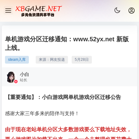
单机游戏分区迁移通知：www.52yx.net 新版
上线。
steam入库
来源：
网友投递
5月28日
小白
站长
【重要通知】：小白游戏网单机游戏分区迁移公告
感谢大家三年多来的陪伴与支持！
由于现在老站单机分区大多数游戏要么下载地址失效，