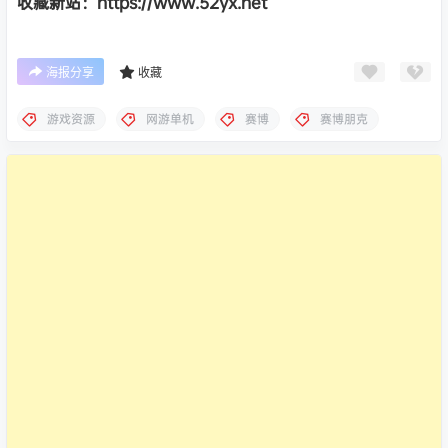
收藏新站：https://www.52yx.net
海报分享
收藏
游戏资源
网游单机
赛博
赛博朋克