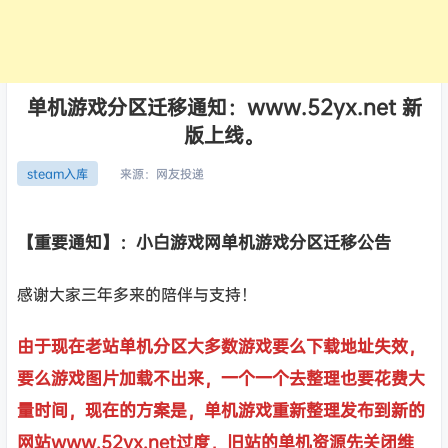
单机游戏分区迁移通知：www.52yx.net 新
版上线。
来源：
网友投递
steam入库
【重要通知】：小白游戏网单机游戏分区迁移公告
感谢大家三年多来的陪伴与支持！
由于现在老站单机分区大多数游戏要么下载地址失效，
要么游戏图片加载不出来，一个一个去整理也要花费大
量时间，现在的方案是，单机游戏重新整理发布到新的
网站www.52yx.net过度，旧站的单机资源先关闭维