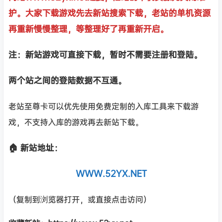
护。大家下载游戏先去新站搜索下载，老站的单机资源
再重新慢慢整理，等整理好了再重新开启。
注：新站游戏可直接下载，暂时不需要注册和登陆。
两个站之间的登陆数据不互通。
老站至尊卡可以优先使用免费定制的入库工具来下载游
戏，不支持入库的游戏再去新站下载。
🏠 新站地址：
WWW.52YX.NET
（复制到浏览器打开，或直接点击访问）