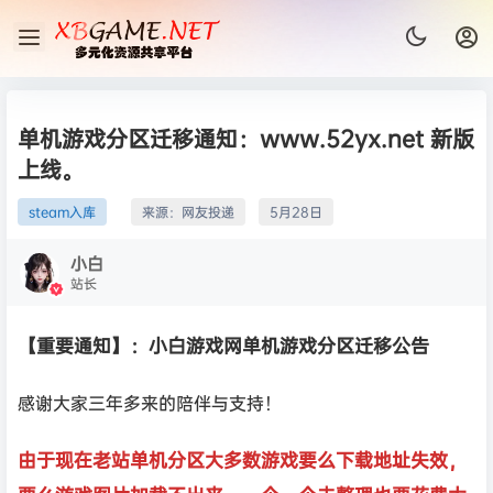
单机游戏分区迁移通知：www.52yx.net 新版
上线。
steam入库
来源：
网友投递
5月28日
小白
站长
【重要通知】：小白游戏网单机游戏分区迁移公告
感谢大家三年多来的陪伴与支持！
由于现在老站单机分区大多数游戏要么下载地址失效，