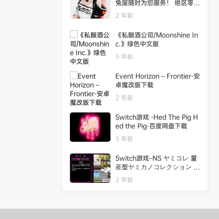
兔屋随时为您服务！ 绝区零
妮可@冉冉不甜v
2 年前
《私酿酒公司/Moonshine In
c.》绿色中文版
3 年前
Event Horizon – Frontier-安
卓魔改版下载
2 年前
Switch游戏 -Hed The Pig H
ed the Pig-百度网盘下载
3 年前
Switch游戏–NS ヤミコレ 量
産型ヤミカノコレクション ー
ドキッと胸キュン地雷系ヤン
2 年前
デレ女子恋愛ギャルゲーー[N
SP],百度云下载