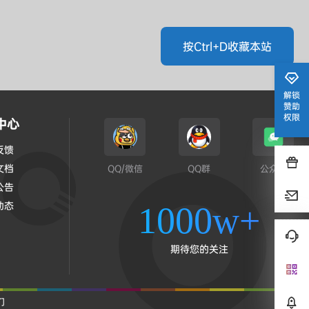
按Ctrl+D收藏本站
解锁
赞助
权限
中心
反馈
文档
QQ/微信
QQ群
公众号
公告
动态
1000w+
期待您的关注
们