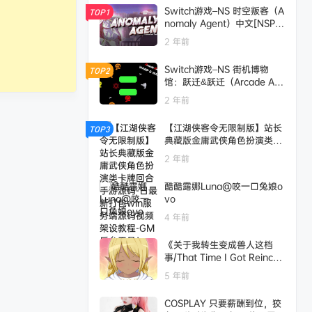
Switch游戏–NS 时空叛客（A
TOP1
nomaly Agent）中文[NSP],
百度云下载
2 年前
Switch游戏–NS 街机博物
TOP2
馆：跃迁&跃迁（Arcade Arc
hives: Warp & Warp）[NS
2 年前
P],百度云下载
【江湖侠客令无限制版】站长
TOP3
典藏版金庸武侠角色扮演类卡
牌回合手游源码-日最新打包w
2 年前
in服务端源码视频架设教程-G
M后台工具！
酷酷露娜Luna@咬一口兔娘o
vo
4 年前
《关于我转生变成兽人这档
事/That Time I Got Reincar
nated as an Orc》免安装版|
5 年前
迅雷百度云下载
COSPLAY 只要薪酬到位，狡