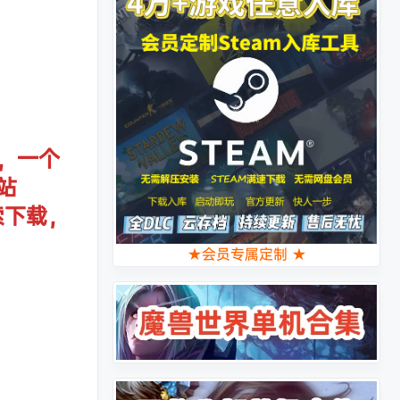
，一个
站
索下载，
★会员专属定制 ★