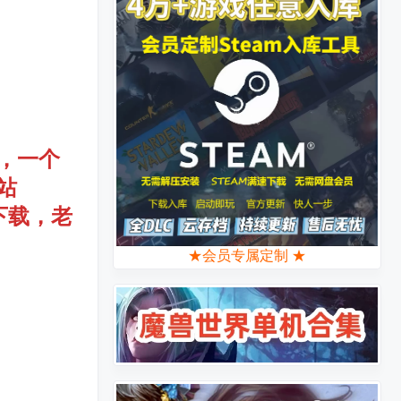
，一个
站
下载，老
★会员专属定制 ★