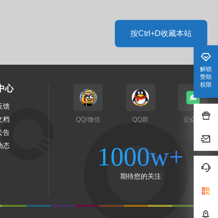
按Ctrl+D收藏本站
解锁
赞助
权限
中心
反馈
文档
QQ/微信
QQ群
公众号
公告
动态
1000w+
期待您的关注