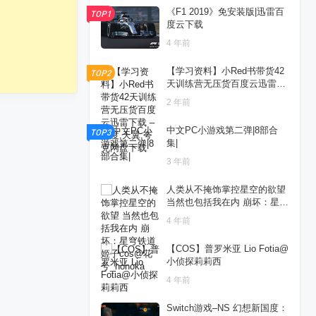
《F1 2019》免安装版|迅雷百
TOP1
度云下载
4 年前
【学习资料】小Red书带货42
TOP2
天训练营无压货百度云迅雷下
载 – 百度,天翼,夸克网盘下载
2 年前
中文PC小游戏第二弹|8部合
TOP3
集|
3 年前
人类从不掩饰掌控星空的欲望
当然也包括我在内 崩坏：星穹
铁道 姬子cos@花兮_honoka
4 年前
【COS】普罗米亚 Lio Fotia@
小侦探莉莉西
4 年前
Switch游戏–NS 幻想新国度：