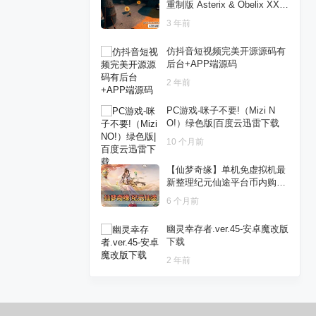
重制版 Asterix & Obelix XXL:
Romastered v1.0.34[XCI],百
3 年前
度云下载
仿抖音短视频完美开源源码有
后台+APP端源码
2 年前
PC游戏-咪子不要!（Mizi N
O!）绿色版|百度云迅雷下载
10 个月前
【仙梦奇缘】单机免虚拟机最
新整理纪元仙途平台币内购版
多功能网页GM 商城编辑 带假
6 个月前
人AI 视频安装教学+手工端文
本教学
幽灵幸存者.ver.45-安卓魔改版
下载
2 年前