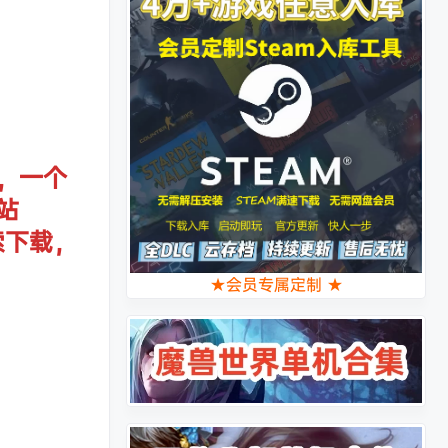
，一个
站
索下载，
★会员专属定制 ★