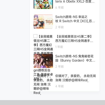
terix & Obelix XXL2-百度网
盘下载
6 年前
Switch游戏–NS 幸运之
杖 R Switch 中文 [XCI],百度
云下载
2 年前
【全民暗黑领主H5第二季】
西方魔幻三网H5全网通手游-
最新整理WIN手工服务端源码
1 年前
视频架设教程-完善gm授权后
台工具-简易安卓APK！
Switch游戏–NS 兔兔秘密花
园（Bunny Garden）中文[N
SP],百度云下载
2 年前
你猜对了，亲爱的。 永劫无间
迦南 浣烟纱@明臻Real_
4 年前