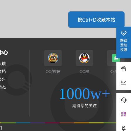
按Ctrl+D收藏本站
解锁
赞助
权限
中心
反馈
文档
QQ/微信
QQ群
公众号
公告
动态
1000w+
期待您的关注
们