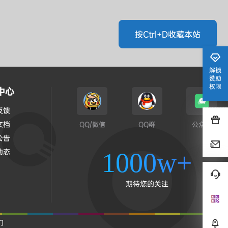
按Ctrl+D收藏本站
解锁
赞助
权限
中心
反馈
文档
QQ/微信
QQ群
公众号
公告
动态
1000w+
期待您的关注
们