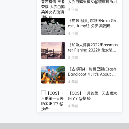
大乔白鹤梁神女@琉璃璃Ruri
4 年前
《猫咪 幽灵, 跳跃!/Neko Gh
ost, Jump!》免安装版|迅雷
百度云下载
4 年前
《鲈鱼大师赛2022/Bassmas
ter Fishing 2022》免安装版|
迅雷百度云下载
3 年前
《古惑狼4：时机已到/Crash
Bandicoot 4 : It’s About Ti
me》免安装英文版|迅雷百度
4 年前
云下载
【COS】十月的第一天去晒太
阳了? ​​​@挽希-
4 年前