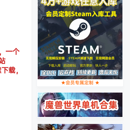
，一个
站
索下载，
★会员专属定制 ★