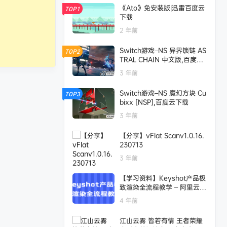
《Ato》免安装版|迅雷百度云
TOP1
下载
2 年前
Switch游戏–NS 异界锁链 AS
TOP2
TRAL CHAIN 中文版,百度云
下载
3 年前
Switch游戏–NS 魔幻方块 Cu
TOP3
bixx [NSP],百度云下载
3 年前
【分享】vFlat Scanv1.0.16.
230713
3 年前
【学习资料】Keyshot产品极
致渲染全流程教学 – 阿里云天
翼夸克网盘下载
4 年前
江山云雾 皆若有情 王者荣耀