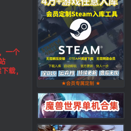
，一个
站
索下载，
★会员专属定制 ★