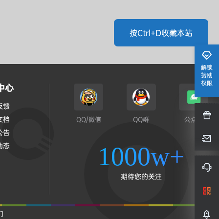
按Ctrl+D收藏本站
解锁
赞助
权限
中心
反馈
文档
QQ/微信
QQ群
公众号
公告
动态
1000w+
期待您的关注
们