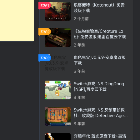
浪客诺特（Katanaut）免安
TOP1
装版下载
2 个月前
《生物实验室/Creature La
TOP2
b》免安装版|迅雷百度云下载
2 年前
血色虫灾_v0.3.9-安卓魔改版
TOP3
下载
3 年前
Switch游戏–NS DingDong
[NSP],百度云下载
3 年前
Switch游戏–NS 灰领带侦探
社：收藏版 Detective Agen
cy Gray Tie: Collector's Edi
3 年前
tion [NSP],百度云下载
奔腾年代 蓝光原盘下载+高清