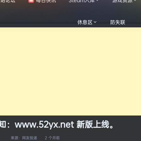
休息区
防失联
www.52yx.net 新版上线。
来源：
网友投递
2 个月前