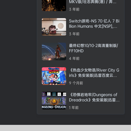
MKV版/壮志奔腾(港) / 奔腾
岁月 2003 Seabiscuit 28.6G
3 年前
Switch游戏–NS 70 亿人 7 Bi
llion Humans 中文[NSP],百
度云下载
3 年前
最终幻想10/10-2高清重制版/
FF10HD
4 年前
《热血少女物语/River City G
irls》免安装版|迅雷百度云下
载
9 个月前
《恐惧岩地牢/Dungeons of
Dreadrock》免安装版|迅雷百
度云下载
1 年前