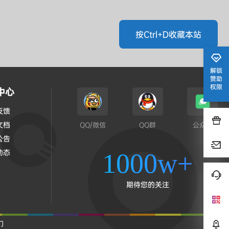
按Ctrl+D收藏本站
解锁
赞助
权限
中心
反馈
文档
QQ/微信
QQ群
公众号
公告
动态
1000w+
期待您的关注
们