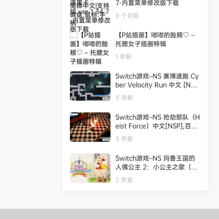
7-内置菜单修改版下载
3 个月前
【P站插画】嘟嘟的脸颊♡ –
托腮女子插画特辑
1 年前
Switch游戏–NS 赛博速跑 Cy
ber Velocity Run 中文 [NS
P],百度云下载
3 年前
Switch游戏–NS 抢劫部队（H
eist Force）中文[NSP],百度
云下载
3 年前
Switch游戏–NS 玛鲁王国的
人偶公主 2：小公主之歌（Rh
apsody II: Ballad of the Litt
2 年前
le Princess）[NSP],百度云下
载