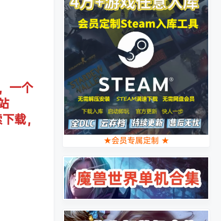
，一个
站
索下载，
★会员专属定制 ★