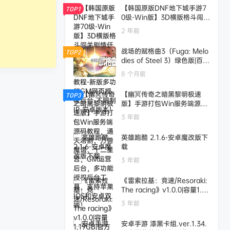
【韩国原版DNF地下城手游7
TOP1
0级-Win版】3D横版格斗闯关
剧情任务手游-最新打包WIN
2 年前
服务端源码视频架设教程-新
版多功能GM网页授权后台-不
战场的赋格曲3（Fuga: Melo
TOP2
限制IP-安卓版本！
dies of Steel 3）绿色版|百度
云迅雷下载
8 个月前
【幽冥传奇之暗黑黎明极速
TOP3
版】手游打包Win服务端源码
教程，通天塔割、万兽魔谱、
3 年前
十二星宫，GM运营后台，多
功能授权后台工具，支持苹果I
英雄跑酷 2.1.6-安卓魔改版下
OS和安卓双端！
载
3 年前
《雷索拉基：竞速/Resoraki:
The racing》v1.0.0|容量1.19
GB|官方简体中文|支持键盘.鼠
3 年前
标.手柄
安卓手游 漆黑卡组.ver.1.34.