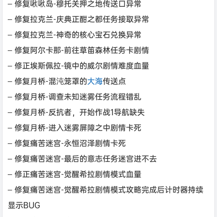
– 修复啾啾岛-穆托关押之地传送口异常
– 修复拉克兰-庆典正酣之都任务接取异常
– 修复拉克兰-神奇的核心宝石兑换异常
– 修复阿尔卡那-前往草笛森林任务卡剧情
– 修正埃斯佩拉-镜中的威尔剧情难度血量
– 修复月桥-混沌笼罩的
大海
传送点
– 修复月桥-调查未知迷雾任务流程错乱
– 修复月桥-反抗者，开始作战1导航缺失
– 修复月桥-进入迷雾屏障之中剧情卡死
– 修复痛苦迷宫-永恒沼泽剧情卡死
– 修复痛苦迷宫-最后的意志任务迷宫进不去
– 修正痛苦迷宫-觉醒希拉剧情模式血量
– 修复痛苦迷宫-觉醒希拉剧情模式攻略完成后计时器持续
显示BUG