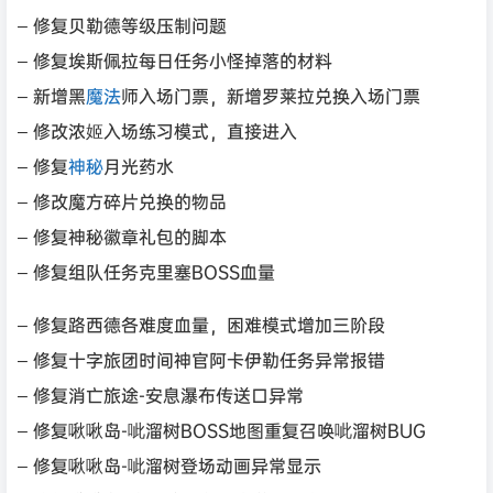
– 修复贝勒德等级压制问题
– 修复埃斯佩拉每日任务小怪掉落的材料
– 新增黑
魔法
师入场门票，新增罗莱拉兑换入场门票
– 修改浓姬入场练习模式，直接进入
– 修复
神秘
月光药水
– 修改魔方碎片兑换的物品
– 修复神秘徽章礼包的脚本
– 修复组队任务克里塞BOSS血量
– 修复路西德各难度血量，困难模式增加三阶段
– 修复十字旅团时间神官阿卡伊勒任务异常报错
– 修复消亡旅途-安息瀑布传送口异常
– 修复啾啾岛-呲溜树BOSS地图重复召唤呲溜树BUG
– 修复啾啾岛-呲溜树登场动画异常显示