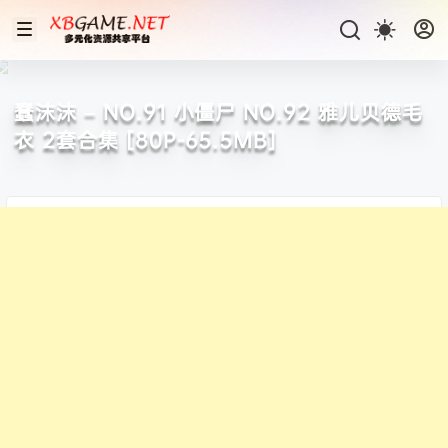
蠢沫沫 – NO.91 小僵尸 NO.92 雅儿贝德毛
衣 2套合集 [80P-65.5MB]