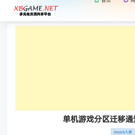
单机游戏分区迁移通知：
steam入库