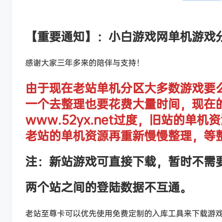
【重要通知】：小白游戏网单机游戏
感谢大家三年多来的陪伴与支持！
由于现在老站单机分区大多数游戏要
一个去整理也要花费大量时间，现在
www.52yx.net过度，旧站的
老站的单机资源再重新慢慢整理，等
注：新站游戏可直接下载，暂时不需
两个站之间的登陆数据不互通。
老站至尊卡可以优先使用免费定制的入库工具来下载游