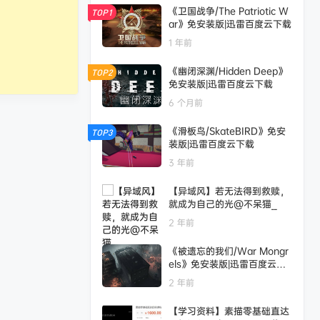
《卫国战争/The Patriotic W
TOP1
ar》免安装版|迅雷百度云下载
1 年前
《幽闭深渊/Hidden Deep》
TOP2
免安装版|迅雷百度云下载
6 个月前
《滑板鸟/SkateBIRD》免安
TOP3
装版|迅雷百度云下载
3 年前
【异域风】若无法得到救赎，
就成为自己的光@不呆猫__
2 年前
《被遗忘的我们/War Mongr
els》免安装版|迅雷百度云下
载
2 年前
【学习资料】素描零基础直达