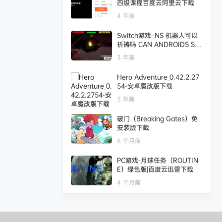
四级课程百度云阿里云下载
4 年前
Switch游戏–NS 机器人可以
祈祷吗 CAN ANDROIDS SU
RVIVE [NSP],百度云下载
3 年前
Hero Adventure_0.42.2.27
54-安卓魔改版下载
3 年前
破门（Breaking Gates）免
安装版下载
6 个月前
PC游戏-月球任务（ROUTIN
E）绿色版|百度云迅雷下载
4 个月前