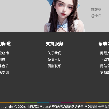
管理员
@小白
门频道
支持服务
帮助
城店铺
关于我们
问题
到排行
免责声明
帮助
易音乐
侵删联系
网站
戏专题
更新
小白游戏网
网站地图
关于我
Copyright © 2026
，本站所有内容均来自网络分享