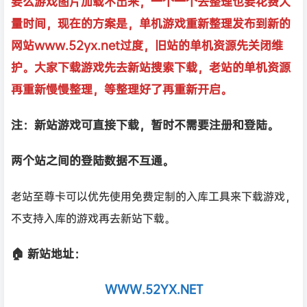
要么游戏图片加载不出来，一个一个去整理也要花费大
量时间，现在的方案是，单机游戏重新整理发布到新的
网站www.52yx.net过度，旧站的单机资源先关闭维
护。大家下载游戏先去新站搜索下载，老站的单机资源
再重新慢慢整理，等整理好了再重新开启。
注：新站游戏可直接下载，暂时不需要注册和登陆。
两个站之间的登陆数据不互通。
老站至尊卡可以优先使用免费定制的入库工具来下载游戏，
不支持入库的游戏再去新站下载。
🏠 新站地址：
WWW.52YX.NET