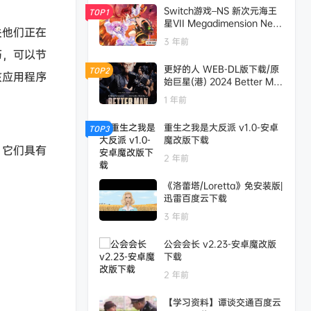
Switch游戏–NS 新次元海王
TOP1
星VII Megadimension Nept
关他们正在
unia VII 中文,百度云下载
3 年前
巧，可以节
更好的人 WEB-DL版下载/原
TOP2
该应用程序
始巨星(港) 2024 Better Ma
n 24.3G
1 年前
重生之我是大反派 v1.0-安卓
TOP3
魔改版下载
。它们具有
2 年前
《洛蕾塔/Loretta》免安装版|
迅雷百度云下载
3 年前
公会会长 v2.23-安卓魔改版
下载
2 年前
【学习资料】谭谈交通百度云