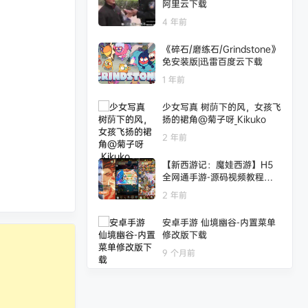
阿里云下载
4 年前
《碎石/磨练石/Grindstone》
免安装版|迅雷百度云下载
1 年前
少女写真 树荫下的风，女孩飞
扬的裙角@菊子呀_Kikuko
2 年前
【新西游记：魔娃西游】H5
全网通手游-源码视频教程及G
M网页后台工具
2 年前
安卓手游 仙境幽谷-内置菜单
修改版下载
9 个月前