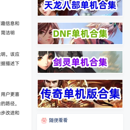
有趣信息和
，简洁明
说明。该应
根据描述下
。用户更喜
线的路径。
稳步改进和
随便看看
。