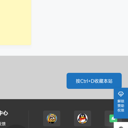
按Ctrl+D收藏本站
解锁
赞助
权限
中心
反馈