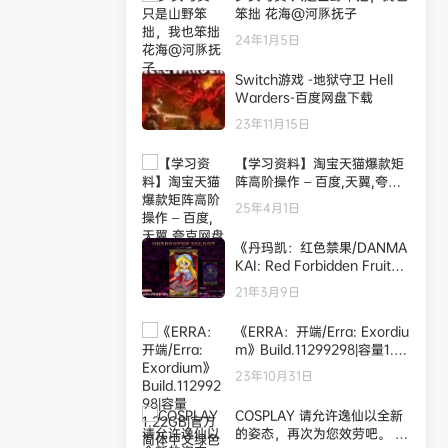
笨拙 花海@河豚抚子
24年1月5日
Switch游戏 -地狱守卫 Hell
Warders-百度网盘下载
23年11月15日
【学习资料】淘宝天猫爆款矩
阵高阶操作 – 百度,天翼,夸克
网盘下载
25年4月1日
《丹玛凯：红色禁果/DANMA
KAI: Red Forbidden Fruit》
免安装版|迅雷百度云下载
21年3月9日
《ERRA：开端/Erra: Exordiu
m》Build.11299298|容量1.22
GB|官方简体中文绿色版
23年10月31日
COSPLAY 请允许逸仙以全新
的姿态，再次为您效劳吧。 碧