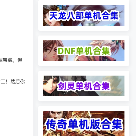
掘宝藏。但
矿工！然后你