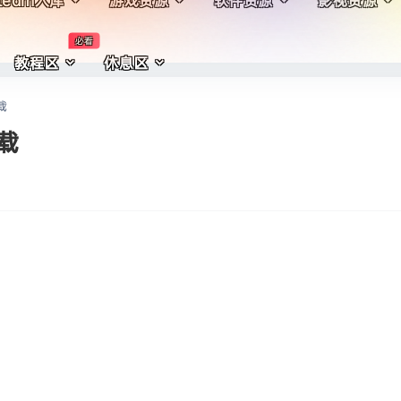
team入库
游戏资源
软件资源
影视资源
必看
教程区
休息区
载
下载