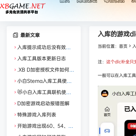
首页
网站论坛
每日快讯
S
入库的游戏d
最新文章
当前位置：
首页
入库提示成功后没有效果
解决方法
入库工具版本更新日志
注：
这个dlc补全只
.XB D加密授权文件如何获
一般可以在入库工具
取？
小白Stema入库工具使用
教程
😻小白入库工具联机使用
教程
D加密游戏启动报错图解
特殊游戏入库列表
开始游戏出现60、54、84
报错