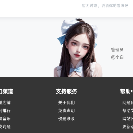
暂无讨论，说说你的看法吧
管理员
@小白
门频道
支持服务
帮助
城店铺
关于我们
问题
到排行
免责声明
帮助
易音乐
侵删联系
网站
戏专题
更新