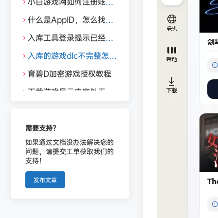
小白游戏网如何注册账
号？以及绑定邮箱和修改密
什么是AppID，怎么找到
码。
游戏的appid？
入库工具登录提示已经在
其他设备登录，需要解绑。
入库的游戏dlc不完整怎么
办？
育碧D加密游戏授权教程
下载游戏显示内容处于加
密状态或者无网络
需要支持？
如果通过文档没办法解决您的
问题，请提交工单获取我们的
支持！
发布文章