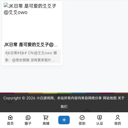
JK日常 是可爱的爻爻子@爻
爻owo
#jk日常##jk# CN:@爻爻owo 摄
影：@悠长假期 没有更多图片
啦。。。
Copyright © 2026
小白游戏网
，本站所有内容均来自网络分享
网站地图
关于
我们
查询 16 次，耗时 0.2130 秒
首页
圈子
商铺
签到
认证
我的