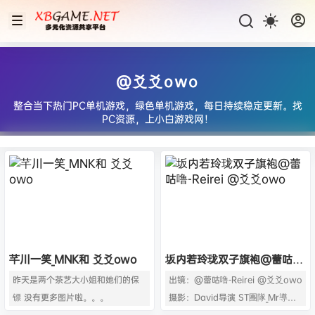
@爻爻owo
整合当下热门PC单机游戏，绿色单机游戏，每日持续稳定更新。找
PC资源，上小白游戏网！
芊川一笑_MNK和 爻爻owo
坂内若玲珑双子旗袍@蕾咕
噜-Reirei @爻爻owo
昨天是两个茶艺大小姐和她们的保
出镜：@蕾咕噜-Reirei @爻爻owo
镖 没有更多图片啦。。。
摄影：David导演 ST團隊_Mr導演
没有更多图片啦。。。