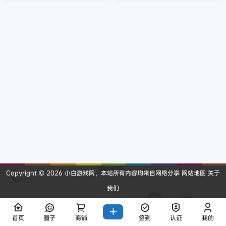
类游戏，一个人去很危险！抓住你
决复杂谜题。 名称: Runa Illustra
的朋友，组织一个聚会，因为深入
类型: 冒险, 独立开发者: Marco Ro
德莫需要策略、狡猾和团队合作。
nzulli发行商: Marco Ronzulli发行
一次屡获殊荣的合作桌面冒险，最
日期: 2025 年 7 月 18 日 系统需
多可供四名玩家参加。 关于这款游
求 最低配置:操作系统: Windows 1
戏 Adventurers, it’s time to unit
0处理器: Intel Core i3-6100内存:
e! A dark force has taken ov
8 GB RA…
e…
Copyright © 2026
小白游戏网
，本站所有内容均来自网络分享
网站地图
关于
我们
查询 14 次，耗时 0.2449 秒
首页
圈子
商铺
签到
认证
我的