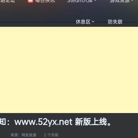
休息区
防失联
www.52yx.net 新版上线。
来源：
网友投递
2 个月前