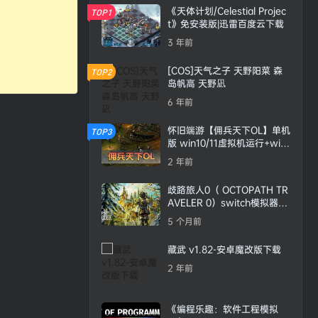
《天体计划/Celestial Projec
TOP1
t》免安装版|迅雷百度云下载
3 年前
[COS]天气之子 天野阳菜 森
TOP2
岛帆高 天野凪
6 年前
怀旧端游【佣兵天下OL】单机
TOP3
版 win10/11虚拟机运行+win
7本机免虚拟机运行+视频安装
2 年前
教程GM工具网单
歧路旅人0（ OCTOPATH TR
AVELER 0）switch模拟器整
合版
5 个月前
藏武 v1.82-安卓魔改版下载
2 年前
《编程乐趣：软件工程模拟