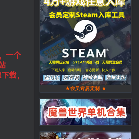
，一个
站
索下载，
★会员专属定制 ★