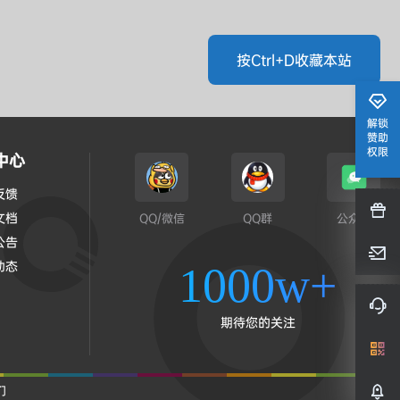
按Ctrl+D收藏本站
解锁
赞助
权限
中心
反馈
文档
QQ/微信
QQ群
公众号
公告
动态
1000w+
期待您的关注
们