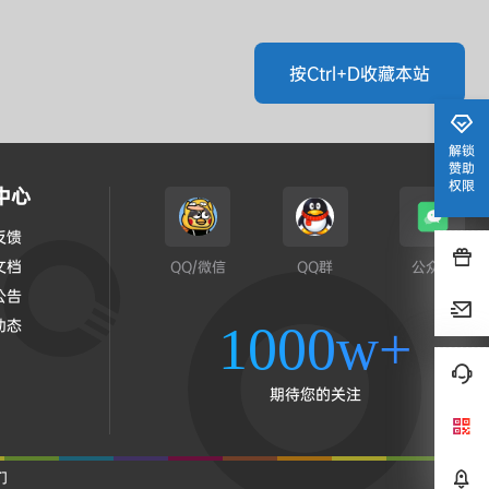
按Ctrl+D收藏本站
解锁
赞助
权限
中心
反馈
文档
QQ/微信
QQ群
公众号
公告
动态
1000w+
期待您的关注
们