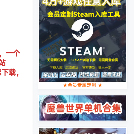
，一个
站
索下载，
★会员专属定制 ★