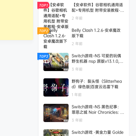
【安卓软件】谷歌相机通用适
TOP1
配+专用机型 附带安装教程-安
卓版下载
2 年前
Belly Clash 1.2.6-安卓魔改
TOP2
版下载
2 年前
Switch游戏–NS 可爱的玩偶
TOP3
野生机器 nsp 原版v13.1.0,百
度云下载
3 年前
野狗子：裂头怪（Slitterhea
d）绿色版|百度云迅雷下载
1 年前
Switch游戏–NS 黑色纪事：
罪恶之城 Noir Chronicles: Ci
ty of Crime,百度云下载
3 年前
Switch游戏 -黄金力量 Golde