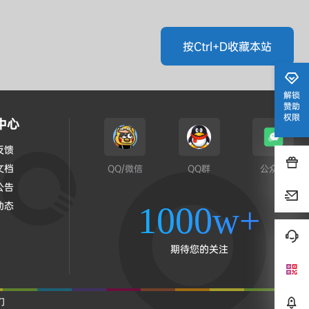
按Ctrl+D收藏本站
解锁
赞助
权限
中心
反馈
文档
QQ/微信
QQ群
公众号
公告
动态
1000w+
期待您的关注
们