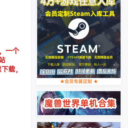
，一个
站
索下载，
★会员专属定制 ★