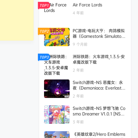
Air Force Lords
TOP1
4 年前
PC游戏-电玩大亨： 肉鸽模拟
TOP2
器（Gamestonk Simulator:
Gone Rogue）绿色版|百度云
9 个月前
迅雷下载
洲际铁路：火车游戏_1.3.5-安
TOP3
卓魔改版下载
2 年前
Switch游戏–NS 恶魔女：永
夜（Demoniaca: Everlastin
g Night）中文[NSP],百度云
2 年前
下载
Switch游戏–NS 梦想飞驰 Co
smo Dreamer V1.0.1 [NSP],
百度云下载
3 年前
《英雄纹章2/Hero Emblems