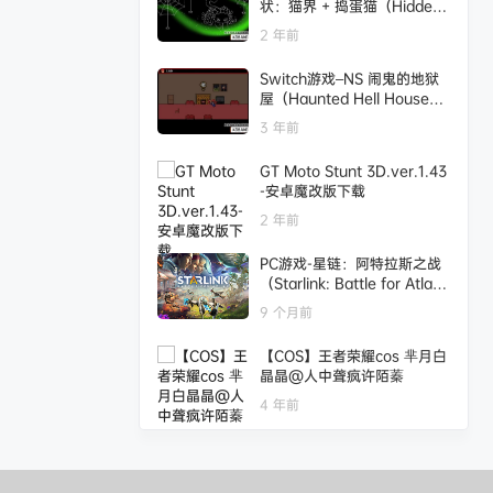
状：猫界 + 捣蛋猫（Hidden
Shapes: Cat Realm + Trick
2 年前
or Cats）[NSP],百度云下载
Switch游戏–NS 闹鬼的地狱
屋（Haunted Hell House）
[NSP],百度云下载
3 年前
GT Moto Stunt 3D.ver.1.43
-安卓魔改版下载
2 年前
PC游戏-星链：阿特拉斯之战
（Starlink: Battle for Atla
s）绿色版|百度云迅雷下载
9 个月前
【COS】王者荣耀cos 芈月白
晶晶@人中聋疯许陌蓁
4 年前