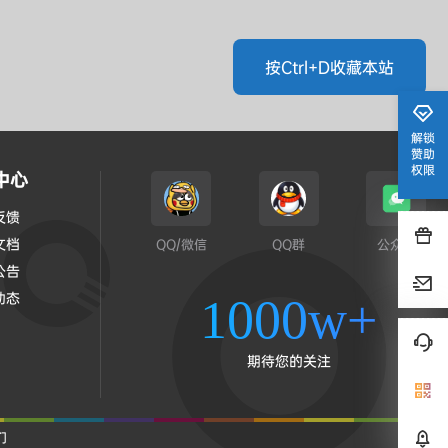
按Ctrl+D收藏本站
解锁
赞助
权限
中心
反馈
文档
QQ/微信
QQ群
公众号
公告
动态
1000w+
期待您的关注
们