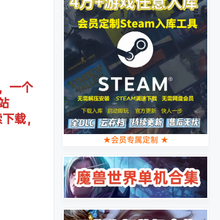
，一个
站
索下载，
★会员专属定制 ★