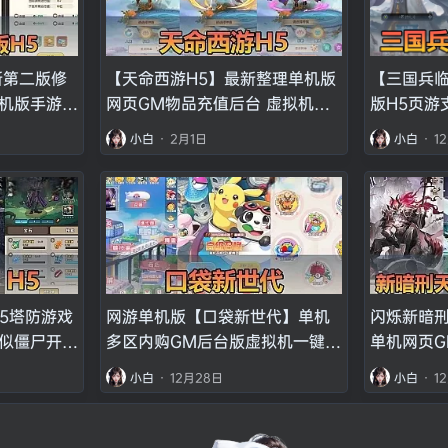
新第二版修
【天命西游H5】最新整理单机版
【三国兵
单机版手游
网页GM物品充值后台 虚拟机一
版H5页游
内购 虚拟机
键端视频安装教学 支持局域网手
GM机器人
小白
·
2月1日
小白
·
1
机连接
启动视频
5塔防游戏
网游单机版【口袋新世代】单机
闪烁新暗刑
似僵尸开炮
多区内购GM后台版虚拟机一键端
单机网页G
学
视频安装教学+手工端文本教学
装教学虚
小白
·
12月28日
小白
·
1
二次元支