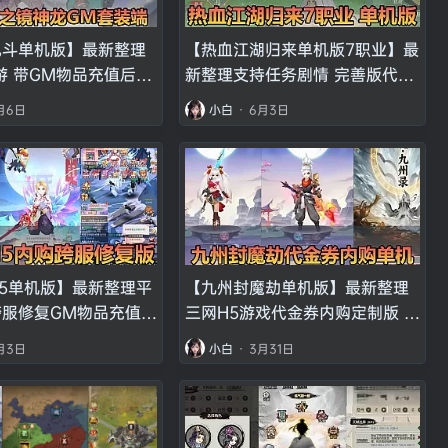
乱斗单机版】最新整理
【热血江湖归来单机版7职业】最
游 带GM物品充值后台
新整理支持任务剧情 完善版代金
键端视频安装教学
券内购功能GM物品后台视频安装
月6日
小白
·
6月3日
教学3D动漫风虚拟机一键端视频
安装教学 支持手机家庭局域网
5单机版】最新整理平
【九州封魔劫单机版】最新整理
服修复GM物品充值后
三网H5游戏代金券内购定制版 带
一键端视频安装教学仙
GM后台 虚拟机一键端
月3日
小白
·
3月31日
风格手游