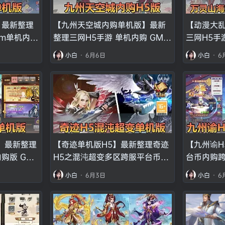
】最新整理
【九州天空城内购单机版】最新
【动漫大
m单机内购
整理三网H5手游 单机内购 GM物
三网H5手
装教学
品后台 回合制虚拟机一键端视频
虚拟机一
小白
·
6月6日
小白
·
6
安装教学 支持家庭局域网
】最新整理
【奇迹单机版H5】最新整理奇迹
【九州谕H
购版 GM
H5之混沌超变多区跨服平台币内
台币内购跨
一键端 视频
购版带GM物品充值后台 虚拟机
台虚拟机
小白
·
6月3日
小白
·
6
庭局域网手
一键端 视频安装教学 支持自配家
侠二次元
庭局域网手机连接