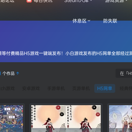
休息区
防失联
源等付费精品H5游戏一键端发布！小白游戏发布的H5网单全部经过
1
个作品
tch游戏
安卓游戏
手游单机
页游单机
H5网单
经典