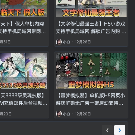
临天下】假人单机内购
【文字修仙最强王者】H5小游戏
支持手机局域网带网页
支持手机局域网 解锁广告内购 解
管理后台免虚拟机一键
压一键启动
2月31日
小白
·
12月28日
安装教学三国策略类
天3333级灵魂技版】
【噩梦模拟器】单机版H5网页小
M充值邮件后台视频安
游戏解锁无广告一键启动支持手
拟机一键端放置回合制
机局域网
2月20日
小白
·
12月20日
持家庭局域网
❮
❯