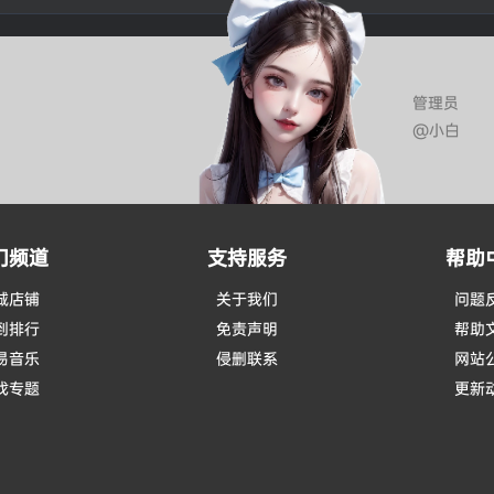
管理员
@小白
门频道
支持服务
帮助
城店铺
关于我们
问题
到排行
免责声明
帮助
易音乐
侵删联系
网站
戏专题
更新