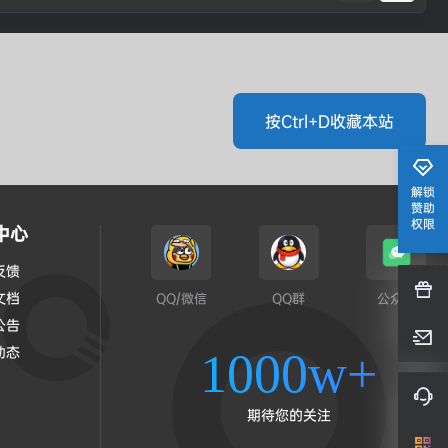
按Ctrl+D收藏本站
解锁
赞助
权限
中心
反馈
文档
QQ/微信
QQ群
公众号
公告
动态
1000w+
期待您的关注