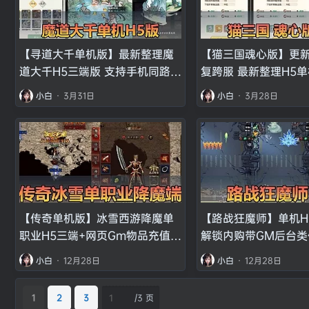
【寻道大千单机版】最新整理魔
【猫三国魂心版】更
道大千H5三端版 支持手机同路由
复跨服 最新整理H5
器下电脑互通 GM物品后台 虚拟
带GM物品后台 猫币
小白
·
3月31日
小白
·
3月28日
机一键端
一键端
【传奇单机版】冰雪西游降魔单
【路战狂魔师】单机H
职业H5三端+网页Gm物品充值后
解锁内购带GM后台类
台+视频安装教学虚拟机一键端
虚拟机一键端视频教
小白
·
12月28日
小白
·
12月28日
+手工端文本教学
1
2
3
/
3 页