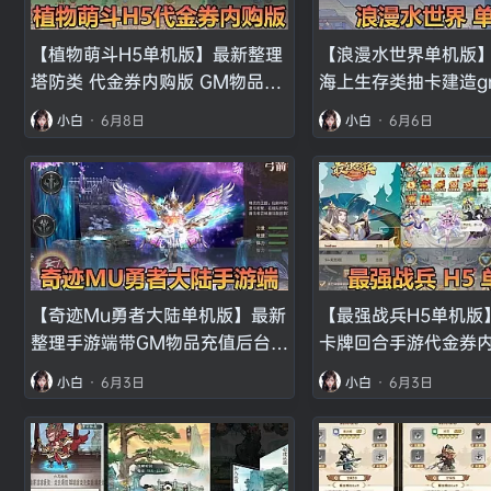
【植物萌斗H5单机版】最新整理
【浪漫水世界单机版
塔防类 代金券内购版 GM物品后
海上生存类抽卡建造g
台 虚拟机一键端视频教学 支持自
虚拟机一键端 视频安
小白
·
6月8日
小白
·
6月6日
配家庭局域网
【奇迹Mu勇者大陆单机版】最新
【最强战兵H5单机版
整理手游端带GM物品充值后台虚
卡牌回合手游代金券内
拟机一键端视频安装教学支持自
物品充值后台 虚拟机
小白
·
6月3日
小白
·
6月3日
配家庭局域网手机连接
安装教学 支持自配家
机连接